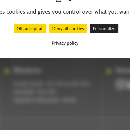
ses cookies and gives you control over what you want
OK, accept all
Deny all cookies
Personalize
Privacy policy
Horaires
Suiv
Lundi à jeudi :
8
h à 12h et 13h à
17
h
Vendredi :
h à
h
8
12
Samedi et dimanche : fermé