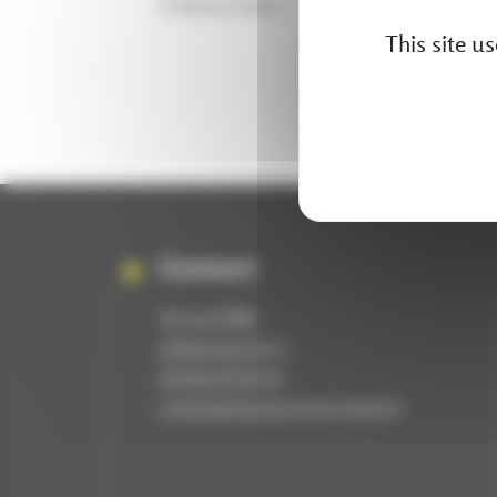
Contenu à venir...
This site u
Contact
rue Eiffel
10
KILSTETT
67840
03 88 69 28 29
contact@chaudronnerie-kokol.fr