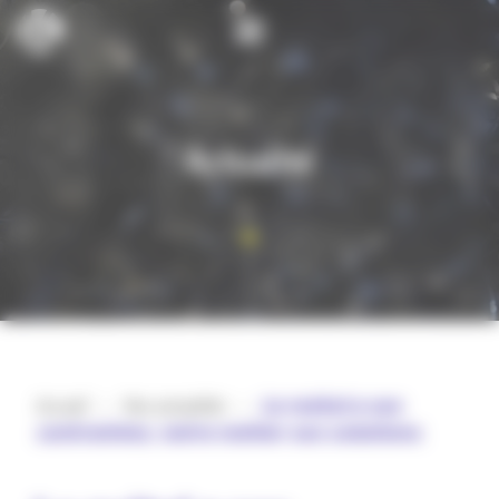
Cookies management panel
Actualité
Accueil
>
Nos actualités
>
𝗟𝗲 𝗺𝗲́𝘁𝗮𝗹 𝗮 𝘀𝗲𝘀
𝗰𝗼𝗻𝘁𝗿𝗮𝗶𝗻𝘁𝗲𝘀, 𝗻𝗼𝘁𝗿𝗲 𝗺𝗲́𝘁𝗶𝗲𝗿 𝘀𝗲𝘀 𝘀𝗼𝗹𝘂𝘁𝗶𝗼𝗻𝘀.