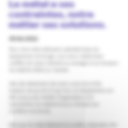
𝗟𝗲 𝗺𝗲́𝘁𝗮𝗹 𝗮 𝘀𝗲𝘀
𝗰𝗼𝗻𝘁𝗿𝗮𝗶𝗻𝘁𝗲𝘀, 𝗻𝗼𝘁𝗿𝗲
𝗺𝗲́𝘁𝗶𝗲𝗿 𝘀𝗲𝘀 𝘀𝗼𝗹𝘂𝘁𝗶𝗼𝗻𝘀.
09.06.2026
Pour notre client allemand, spécialisé dans les
équipements de forage, nous avons réalisé deux
modèles de casiers destinés au stockage et au transport
du matériel utilisé sur chantier.
Avec des dimensions de 2000 x 1200 mm et des
hauteurs de 550 mm et 1375 mm, ces équipements ont
été conçus pour faciliter l'organisation et la
manutention du matériel tout en résistant aux
conditions du terrain.
Découpe du métal déployé à la cisaille, préparation des