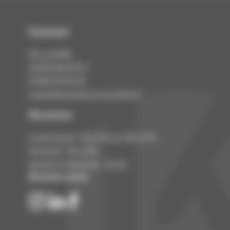
Contact
rue Eiffel
10
KILSTETT
67840
03 88 69 28 29
contact@chaudronnerie-kokol.fr
Horaires
Lundi à jeudi :
8
h à 12h et 13h à
17
h
Vendredi :
h à
h
8
12
Samedi et dimanche : fermé
Suivez-nous