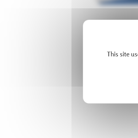
This site u