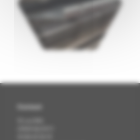
Contact
rue Eiffel
10
KILSTETT
67840
03 88 69 28 29