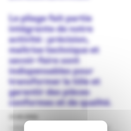
Le pliage fait partie
intégrante de notre
activité : précision,
maîtrise technique et
savoir-faire sont
indispensables pour
transformer la tôle et
garantir des pièces
conformes et de qualité.
21.05.2026
2 plieuses TruBend jusqu’à 4 mètres et 230 tonnes