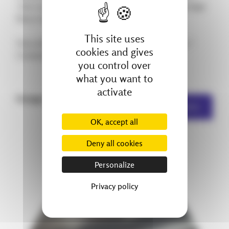
️ Une rouleuse motorisée pour le cintrage et le roulage
Nous recrutons actuellement un(e) plieur(se)
This site uses
Vous aimez le travail technique, concret et précis ?
cookies and gives
Contactez-nous ou partagez cette publication.
you control over
what you want to
activate
Partager :
Autres actualités
OK, accept all
Deny all cookies
Personalize
Privacy policy