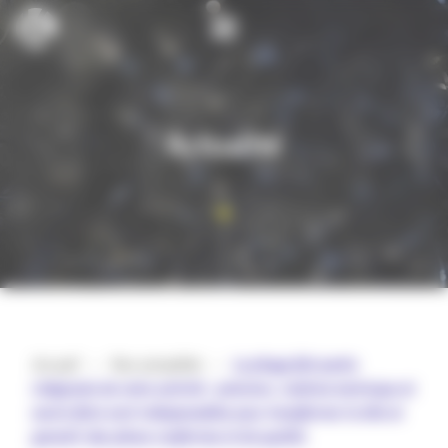
Cookies management panel
Actualité
Accueil
>
Nos actualités
>
Le pliage fait partie
intégrante de notre activité : précision, maîtrise technique et
savoir-faire sont indispensables pour transformer la tôle et
garantir des pièces conformes et de qualité.