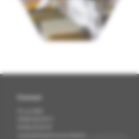
Contact
rue Eiffel
10
KILSTETT
67840
03 88 69 28 29
contact@chaudronnerie-kokol.fr