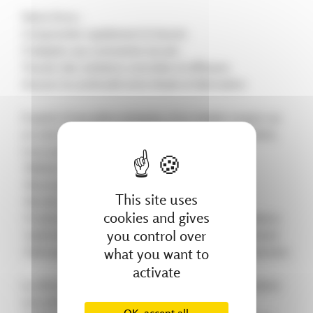
Notre force :
Comprendre rapidement le besoin
S’adapter aux contraintes terrain
Trouver des solutions concrètes et efficaces
Assurer la continuité entre étude et fabrication
À partir d’une pièce existante, d’un simple croquis sur
un coin de table ou d’un besoin exprimé par le client,
nous pouvons :
️ Réaliser les prises de cotes
️ Reconcevoir les pièces en 3D
This site uses
️ Recréer les plans techniques
cookies and gives
️ Produire à l’identique ou proposer des améliorations
you control over
️ Optimiser la solidité, la durée de vie ou le rendement
what you want to
️ Fabriquer directement dans notre atelier de production
activate
La rétroconception, ce n’est pas seulement reproduire
une pièce. C’est répondre à un besoin avec des
OK, accept all