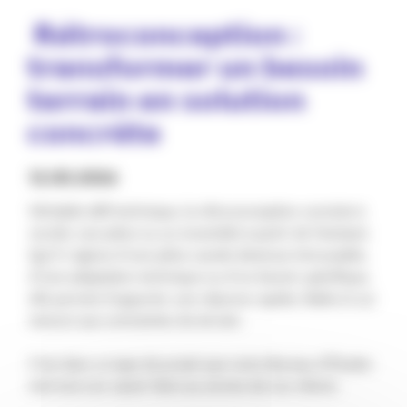
️ 𝗥𝗲́𝘁𝗿𝗼𝗰𝗼𝗻𝗰𝗲𝗽𝘁𝗶𝗼𝗻 :
𝘁𝗿𝗮𝗻𝘀𝗳𝗼𝗿𝗺𝗲𝗿 𝘂𝗻 𝗯𝗲𝘀𝗼𝗶𝗻
𝘁𝗲𝗿𝗿𝗮𝗶𝗻 𝗲𝗻 𝘀𝗼𝗹𝘂𝘁𝗶𝗼𝗻
𝗰𝗼𝗻𝗰𝗿𝗲̀𝘁𝗲
12.05.2026
Véritable défi technique, la rétroconception consiste à
recréer une pièce ou un ensemble à partir de l’existant.
Qu’il s’agisse d’une pièce cassée devenue introuvable,
d’une adaptation technique ou d’un besoin spécifique,
elle permet d’apporter une réponse rapide, fiable et sur
mesure aux contraintes du terrain.
C’est dans ce type de projet que notre Bureau d’Études
met tout son savoir-faire au service de nos clients.