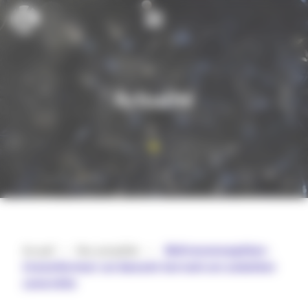
Cookies management panel
Actualité
Accueil
>
Nos actualités
>
️ 𝗥𝗲́𝘁𝗿𝗼𝗰𝗼𝗻𝗰𝗲𝗽𝘁𝗶𝗼𝗻 :
𝘁𝗿𝗮𝗻𝘀𝗳𝗼𝗿𝗺𝗲𝗿 𝘂𝗻 𝗯𝗲𝘀𝗼𝗶𝗻 𝘁𝗲𝗿𝗿𝗮𝗶𝗻 𝗲𝗻 𝘀𝗼𝗹𝘂𝘁𝗶𝗼𝗻
𝗰𝗼𝗻𝗰𝗿𝗲̀𝘁𝗲