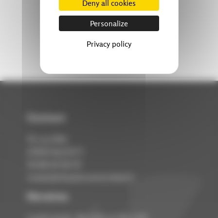
Deny all cookies
Personalize
Privacy policy
Contact
rue Eiffel
10
KILSTETT
67840
03 88 69 28 29
contact@chaudronnerie-kokol.fr
Horaires