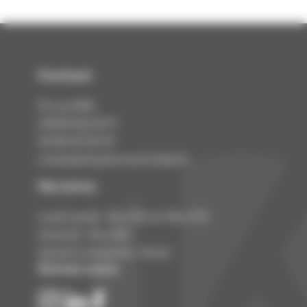
Contact
rue Eiffel
10
KILSTETT
67840
03 88 69 28 29
contact@chaudronnerie-kokol.fr
Horaires
Lundi à jeudi :
8
h à 12h et 13h à
17
h
Vendredi :
h à
h
8
12
Samedi et dimanche : fermé
Suivez-nous