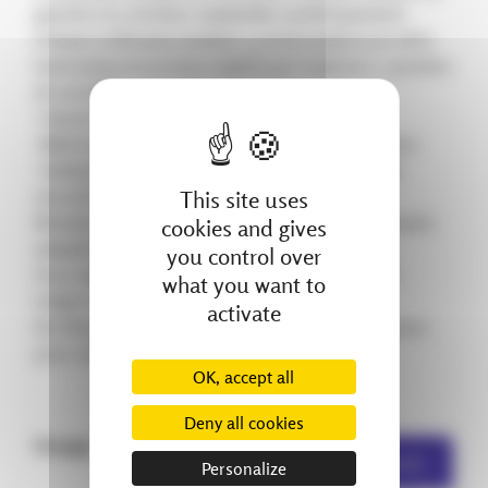
gauches et 3 droites), implantées symétriquement.
Chaque unité peut soulever 1,5 tonne grâce à un vérin
hydraulique et un bras rotatif à 90° (repli en L / position
de service).
️ Calculs et études du projet
️ Maîtrise de la fabrication réalisée dans nos ateliers
️ Validation aux essais de CMU avec coefficient de
This site uses
sécurité majoré sur le terrain
Résultat : une solution fiable, robuste et parfaitement
cookies and gives
adaptée aux exigences du terrain.
you control over
Vous avez une contrainte technique spécifique à
what you want to
intégrer dans votre process ?
activate
De l’étude à la fabrication, nous vous accompagnons
pour concevoir une solution sur mesure.
OK, accept all
Deny all cookies
Partager :
Autres actualités
Personalize