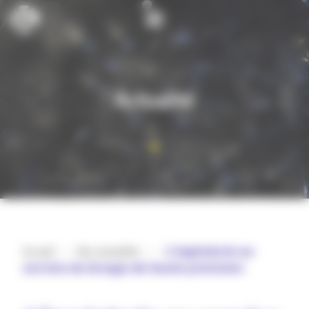
Cookies management panel
Actualité
Accueil
>
Nos actualités
>
️ 𝗟’𝗶𝗻𝗴𝗲́𝗻𝗶𝗲𝗿𝗶𝗲 𝗮𝘂
𝘀𝗲𝗿𝘃𝗶𝗰𝗲 𝗱𝘂 𝗹𝗲𝘃𝗮𝗴𝗲 𝗱𝗲 𝗵𝗮𝘂𝘁𝗲 𝗽𝗿𝗲́𝗰𝗶𝘀𝗶𝗼𝗻