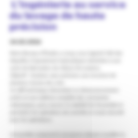
️ 𝗟’𝗶𝗻𝗴𝗲́𝗻𝗶𝗲𝗿𝗶𝗲 𝗮𝘂 𝘀𝗲𝗿𝘃𝗶𝗰𝗲
𝗱𝘂 𝗹𝗲𝘃𝗮𝗴𝗲 𝗱𝗲 𝗵𝗮𝘂𝘁𝗲
𝗽𝗿𝗲́𝗰𝗶𝘀𝗶𝗼𝗻
24.02.2026
Notre Bureau d’Études a conçu sous logiciel CAO des
béquilles d’ajustement hydrauliques destinées à une
usine de fabrication de châssis ferroviaires.
Objectif : Soulever avec précision une structure de
plusieurs tonnes de 5 mm.
Un défi technique nécessitant un dimensionnement
précis et une maîtrise complète des contraintes
mécaniques, pour assurer la stabilité de l’ensemble et
permettre les opérations de contrôle en toute sécurité
pour les opérateurs.
L’ensemble comprend 6 structures mécano-soudées (3