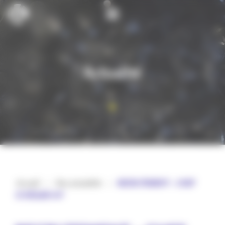
Cookies management panel
Actualité
Accueil
>
Nos actualités
>
RECRUTEMENT – CHEF
D’ATELIER H/F