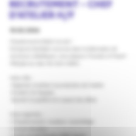
RECRUTEMENT – CHEF
D’ATELIER H/F
10.02.2026
Chaudronnerie Kokol recrute !
Entreprise familiale reconnue dans la fabrication de
structures métalliques, nous plaçons l’humain et l’esprit
d’équipe au cœur de notre métier.
Votre rôle :
️ Organiser et piloter la production de l’atelier
️ Encadrer les équipes
️ Garantir la qualité et le respect des délais
Votre expertise :
• Chaudronnerie / soudure / assemblage
• Lecture de plans