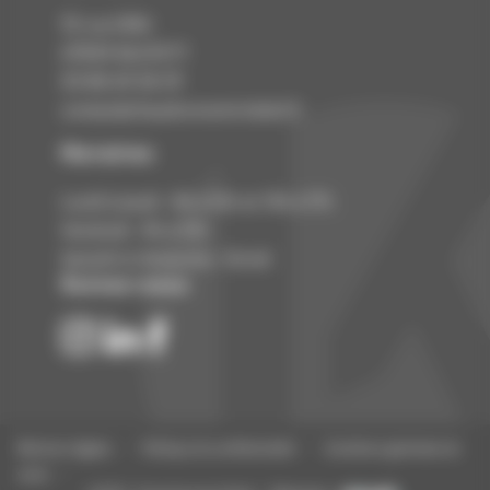
rue Eiffel
10
KILSTETT
67840
03 88 69 28 29
contact@chaudronnerie-kokol.fr
Horaires
Lundi à jeudi :
8
h à 12h et 13h à
17
h
Vendredi :
h à
h
8
12
Samedi et dimanche : fermé
Suivez-nous
-
-
Mentions légales
Politique de confidentialité
Conditions générales de
-
vente