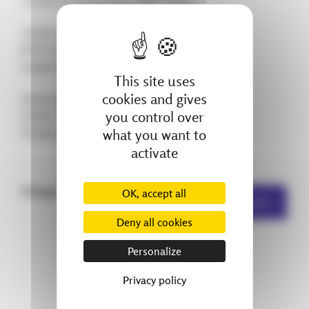
• Outils de planification (ERP, Gantt)
‍‍ Profil senior – 10 ans min. en atelier
BTS Chaudronnerie, DUT GMP ou équivalent
Leadership, rigueur, sens du collectif
This site uses
cookies and gives
Poste basé à Kilstett ⏱ Temps plein – 35h
you control over
Primes + conditions de travail valorisantes
what you want to
Envoyez-nous votre candidature !
activate
Partager :
OK, accept all
Autres actualités
Deny all cookies
Personalize
Privacy policy