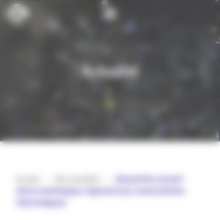
Cookies management panel
Actualité
Accueil
>
Nos actualités
>
𝗤𝘂𝗮𝗻𝗱 𝗹𝗲 𝘀𝗮𝘃𝗼𝗶𝗿-
𝗳𝗮𝗶𝗿𝗲 𝘁𝗲𝗰𝗵𝗻𝗶𝗾𝘂𝗲 𝗿𝗲́𝗽𝗼𝗻𝗱 𝗮𝘂𝘅 𝗰𝗼𝗻𝘁𝗿𝗮𝗶𝗻𝘁𝗲𝘀
𝘁𝗵𝗲𝗿𝗺𝗶𝗾𝘂𝗲𝘀