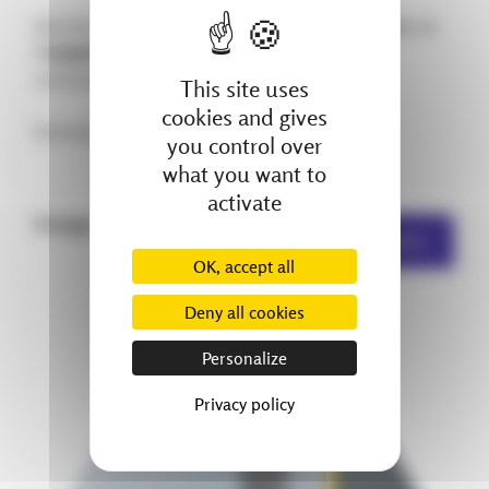
Derrière cette pièce complexe, il y a des 𝗺𝗲́𝘁𝗶𝗲𝗿𝘀, de
l’𝗲𝘅𝗽𝗲́𝗿𝗶𝗲𝗻𝗰𝗲 et une attention constante aux
contraintes du terrain.
This site uses
cookies and gives
́tencesprofessionnelles ́
you control over
what you want to
activate
Partager :
Autres actualités
OK, accept all
Deny all cookies
Personalize
Privacy policy