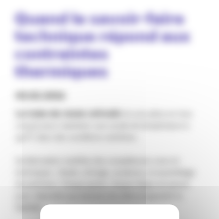
𝗤𝘂𝗮𝗻𝗱 𝗹𝗲 𝘀𝗮𝘃𝗼𝗶𝗿-𝗳𝗮𝗶𝗿𝗲
𝘁𝗲𝗰𝗵𝗻𝗶𝗾𝘂𝗲 𝗿𝗲́𝗽𝗼𝗻𝗱 𝗮𝘂𝘅
𝗰𝗼𝗻𝘁𝗿𝗮𝗶𝗻𝘁𝗲𝘀
𝘁𝗵𝗲𝗿𝗺𝗶𝗾𝘂𝗲𝘀
03.02.2026
𝗟𝗲 𝘁𝘂𝗯𝗲 𝗱𝗲 𝘃𝗶𝘀𝗲́𝗲 𝗿𝗲𝗳𝗿𝗼𝗶𝗱𝗶 est une pièce en inox
conçue pour maintenir une sonde de température à
450°C dans des conditions extrêmes.
Sa fabrication mobilise des compétences rares et
techniques : étude, cintrage, soudures, et assemblage
de précision. Chaque geste, chaque étape est pensé
pour répondre aux besoins du client et garantir la
fiabilité.