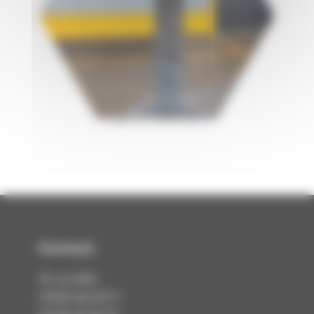
Contact
rue Eiffel
10
KILSTETT
67840