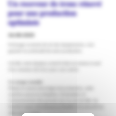
𝐔𝐧 𝐫𝐞𝐜𝐞𝐯𝐞𝐮𝐫 𝐝𝐞 𝐭𝐫𝐨𝐧𝐜 𝐫𝐞́𝐧𝐨𝐯𝐞́
𝐩𝐨𝐮𝐫 𝐮𝐧𝐞 𝐩𝐫𝐨𝐝𝐮𝐜𝐭𝐢𝐨𝐧
𝐨𝐩𝐭𝐢𝐦𝐢𝐬𝐞́𝐞
26.08.2025
Prolonger la durée de vie des équipements, c’est
garantir la continuité de votre production.
Cet été, notre équipe a mené à bien la remise à neuf
d'un receveur de tronc pour une scierie.
𝐔𝐧 𝐫𝐨𝐮𝐚𝐠𝐞 𝐞𝐬𝐬𝐞𝐧𝐭𝐢𝐞𝐥
Placée en amont de la ligne de production, cette
machine assure la réception, l'orientation et
l'acheminement des grumes vers la scie de tête. Sa
fiabilité impact directement la fluidité et la sécurité du
débit de la scierie.