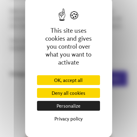
Notre expertise en chaudronnerie et maintenance
industrielle nous permet de prolonger la durée de vie
des installations tout en optimisant leur performance.
This site uses
cookies and gives
Vous souhaitez fiabiliser ou moderniser vos
you control over
équipements ? Contactez-nous !
what you want to
activate
Partager :
Autres actualités
OK, accept all
Deny all cookies
Personalize
Privacy policy