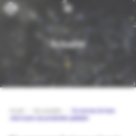
Cookies management panel
Actualité
Accueil
>
Nos actualités
>
𝐔𝐧 𝐫𝐞𝐜𝐞𝐯𝐞𝐮𝐫 𝐝𝐞 𝐭𝐫𝐨𝐧𝐜
𝐫𝐞́𝐧𝐨𝐯𝐞́ 𝐩𝐨𝐮𝐫 𝐮𝐧𝐞 𝐩𝐫𝐨𝐝𝐮𝐜𝐭𝐢𝐨𝐧 𝐨𝐩𝐭𝐢𝐦𝐢𝐬𝐞́𝐞